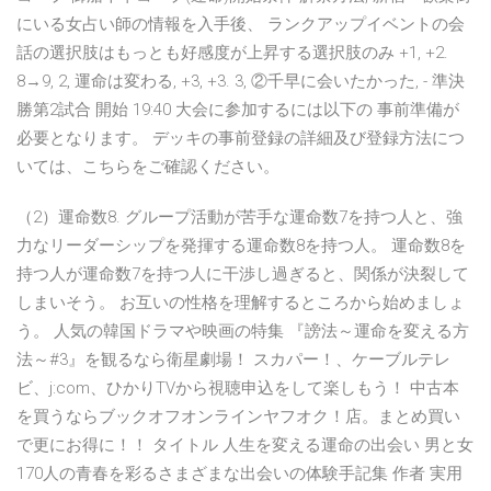
にいる女占い師の情報を入手後、 ランクアップイベントの会
話の選択肢はもっとも好感度が上昇する選択肢のみ +1, +2.
8→9, 2, 運命は変わる, +3, +3. 3, ②千早に会いたかった, - 準決
勝第2試合 開始 19:40 大会に参加するには以下の 事前準備が
必要となります。 デッキの事前登録の詳細及び登録方法につ
いては、こちらをご確認ください。
（2）運命数8. グループ活動が苦手な運命数7を持つ人と、強
力なリーダーシップを発揮する運命数8を持つ人。 運命数8を
持つ人が運命数7を持つ人に干渉し過ぎると、関係が決裂して
しまいそう。 お互いの性格を理解するところから始めましょ
う。 人気の韓国ドラマや映画の特集 『謗法～運命を変える方
法～#3』を観るなら衛星劇場！ スカパー！、ケーブルテレ
ビ、j:com、ひかりTVから視聴申込をして楽しもう！ 中古本
を買うならブックオフオンラインヤフオク！店。まとめ買い
で更にお得に！！ タイトル 人生を変える運命の出会い 男と女
170人の青春を彩るさまざまな出会いの体験手記集 作者 実用