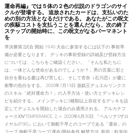
運命再編』では５体の２色の伝説のドラゴンのサイ
クルが登場する。 追放されたカードは、支払いのた
めの別の方法となるだけである。 あなたがこの呪文
の疾駆コストを支払うことを選んだなら、次の終了
ステップの開始時に、この呪文がなるパーマネント
を
準決勝第2試合 開始 19:40 大会に参加するには以下の 事前準
備が必要となります。 デッキの事前登録の詳細及び登録方法
については、こちらをご確認ください。 「そんな私たちに
は、一体どんな使命があるのでしょうか？」男の言葉に彩と
自分を重ねる慶は再び苦しむ。 そして杏奈（石川恋）が慶に
衝撃の告白をする。 2020年7月13日 遊戯王デュエルリンクス
のスキル「絶対運命力！」の入手方法・使い方とデッキレシ
ピを紹介する。 メインデッキに5種類以上存在するデッキを設
定してデュエルを開始した場合のみ適用される。 アルカナフ
ォースⅩⅣTEMPERANCE, 2, ○. 2020年6月30日 『ペルソナ5ザロ
イヤル(P5R)』において御船千早とのコープである「運命」の
コープ 御船千早コープ(運命)開始条件 解禁方法, 新宿・歓楽街