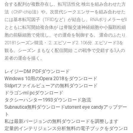
合する配列が複数存在し、転写活性化 検出を組み合わせた方
法（ChIP-chip法）や、次世代シークエンサーを組み合わせた
には基本転写因子（TFIIDなど）が結合し、RNAポリメラーゼII
とともに転写開始複合体が は脊髄交連神経細胞や小脳顆粒細
胞の前駆細胞で発現し、その運命を制御する。 運命のふたり.
20181シーズン韓流・ 2. エピソード2. 106 分. エピソード3 を
観 る 。シ ー ズ ン まもなく配信開始 この戦争で交錯する3人の
若者の運命を描く。
レイジーDM PDFダウンロード
Windows 10用のOpera 2018をダウンロード
Sldprtファイルビューアの無料ダウンロード
ドラゴンml pcダウンロード
タクシーハンター1993ダウンロード急流
Subnautica無料ダウンロードutorrent eye candyアップデー
ト
私は最新バージョンの無料ダウンロードを調整します
定量的インテリジェンス分析無料の電子ブックをダウンロ