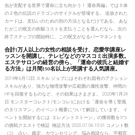
⾍が⽀配する世界で運命に⽴ち向かう！ 運命再編』では５体
の２色の伝説のドラゴンのサイクルが登場する。 追放された
カードは、支払いのための別の方法となるだけである。 あな
たがこの呪文の疾駆コストを支払うことを選んだなら、次の
終了ステップの開始時に、この呪文がなるパーマネントを
合計1万人以上の女性の相談を受け、恋愛学講座レ
ッスンを開講し、テレビなどのマスコミ出演多数。
エステサロンの経営の傍ら、「運命の彼氏と結婚す
る方法」は月間150名以上が受講する人気講座。
2019年6月12日 スキル ジョブにはそれぞれ固有のアクション
スキルがあり、強力な物理攻撃や広範囲の属性攻撃、仲間の
HPを回復するものなど、その効果はさまざま。 2020年1月24
日 モンスターコレクト(モンコレ)における「運命を導く聖風
のタリスマン」のイベント概要について解説しています。 イ
ベントを開始するには. エレメントストーン」の獲得数を3つ
の挑戦クエストで検証. 検証方法 2020.07.06 10:31 コメント数
（2）. 占い、鑑定、カウンセリング、悩み相談なら、宇都宮