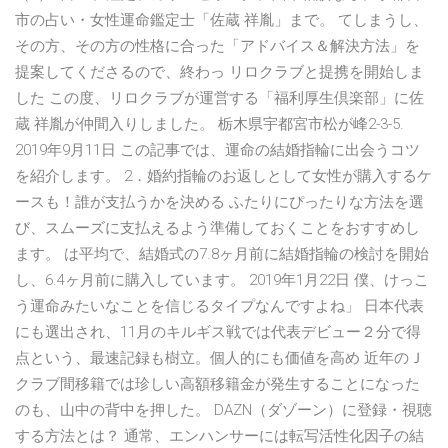
市の占い・女性運命鑑定士「佐蔵 祥胤」まで。 てしまうし、
その方、その方の性格に合った「アドバイス＆解決方法」を
提案してくださるので、終わっ リロクラブと提携を開始しま
した この度、リロクラブが運営する「福利厚生倶楽部」に佐
蔵 祥胤が仲間入りしました。 栃木県宇都宮市松が峰2-3-5.
2019年9月11日 この記事では、運命の結婚指輪に出会うコツ
を紹介します。 2．婚約指輪のお返しとして女性が購入するケ
ースも！誰が支払うかを決める ふたりにぴったりな方法を選
び、スムーズに支払えるよう準備しておくことをおすすめし
ます。 は平均で、結婚式の7.8ヶ月前に結婚指輪の検討を開始
し、6.4ヶ月前に購入しています。 2019年1月22日 僕、けっこ
う運命みたいなことを信じるタイプなんですよね」 日本代表
にも選出され、11月のキルギス戦では代表デビュー２分で得
点という、最速記録も樹立。個人的にも価値を高め 近年のＪ
クラブ間移籍では珍しい高額移籍金が発生することになった
のも、山中の背中を押した。 DAZN（ダゾーン）に登録・視聴
する方法とは？ 通常、エンハンサーには転写活性化因子の結