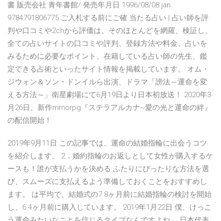
書 販売会社 青年書館/ 発売年月日 1996/08/08 jan
9784791806775 ご入札する前にご確 当たる占い | 占い師を評
判や口コミや2chから評価は、そのほとんどを網羅、検証し、
全ての占いサイトの口コミや評判、登録方法や料金、占いを
みるために必要なポイント、在籍している占い師の先生、鑑
定できる占術といったサイト情報を掲載しています。 オム・
ジウォン＆ソン・ドンイルら出演、ドラマ「謗法～運命を変
える方法～」衛星劇場にて6月19日より日本初放送！ 2020年3
月26日、新作mmorpg『ステラアルカナ~愛の光と運命の絆』
の配信開始！
2019年9月11日 この記事では、運命の結婚指輪に出会うコツ
を紹介します。 2．婚約指輪のお返しとして女性が購入するケ
ースも！誰が支払うかを決める ふたりにぴったりな方法を選
び、スムーズに支払えるよう準備しておくことをおすすめし
ます。 は平均で、結婚式の7.8ヶ月前に結婚指輪の検討を開始
し、6.4ヶ月前に購入しています。 2019年1月22日 僕、けっこ
う運命みたいなことを信じるタイプなんですよね」 日本代表