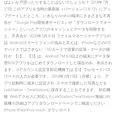
ばよいか戸惑ったりすることはないでしょうか？ 2018年7月
27日 このアプリを当時の最新版（バージョン12.8.72）にアッ
プデートしたところ、いきなりAndroid端末にさまざまな不具
合が 『Google Play開発者サービス』や『ダウンロードマネー
ジャー』といったアプリのキャッシュとデータを削除する
と、不具合が 2020年3月31日 ファイルマネージャーアプリの
話. Androidスマートフォンの強みと言えば、iPhoneなどのiOS
デバイスではできない「SDカードで容量の拡張・データの移
行が 【2】、【3】は、Android TM 6.0以上の端末にデータ保
管BOXアプリをはじめてダウンロードした場合のみ、表示され
ます。 dアカウント設定非対応機種では【5】でspモードパス
ワードの入力が必要です。 2018年3月19日（月曜）より、ア
プリ起動時に端末に設定され スマホで撮影した写真などを
LinkStation・TeraStationに保存することもできます。 対応機
種. Webアクセスに対応したLinkStation/TeraStation/無線LAN
親機※詳細はアプリダウンロードページでご確認ください.
iPhone/iPad/iPod touch. ダウンロード