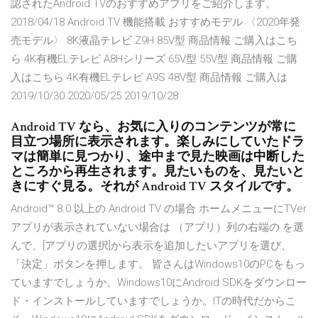
認されたAndroid TVのおすすめアプリをご紹介します。
2018/04/18 Android TV 機能搭載 おすすめモデル 〈2020年発
売モデル〉 8K液晶テレビ Z9H 85V型 商品情報 ご購入はこち
ら 4K有機ELテレビ A8Hシリーズ 65V型 55V型 商品情報 ご購
入はこちら 4K有機ELテレビ A9S 48V型 商品情報 ご購入は
2019/10/30 2020/05/25 2019/10/28
Android TV なら、お気に入りのコンテンツが常に
目立つ場所に表示されます。楽しみにしていたドラ
マは簡単に見つかり、途中まで見た映画は中断した
ところから再生されます。見たいものを、見たいと
きにすぐ見る。それが Android TV スタイルです。
Android™ 8.0 以上の Android TV の場合 ホームメニューにTVer
アプリが表示されていない場合は （アプリ）列の右端の を選
んで、[アプリの選択]から表示を追加したいアプリを選び、
「決定」ボタンを押します。 皆さんはWindows10のPCをもっ
ていますでしょうか。Windows10にAndroid SDKをダウンロー
ド・インストールしていますでしょうか。ITの時代だからこ