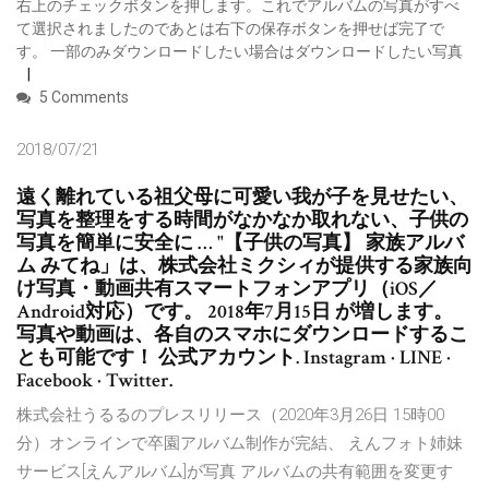
右上のチェックボタンを押します。これでアルバムの写真がすべ
て選択されましたのであとは右下の保存ボタンを押せば完了で
す。 一部のみダウンロードしたい場合はダウンロードしたい写真
5 Comments
2018/07/21
遠く離れている祖父母に可愛い我が子を見せたい、
写真を整理をする時間がなかなか取れない、子供の
写真を簡単に安全に … "【子供の写真】 家族アルバ
ム みてね」は、株式会社ミクシィが提供する家族向
け写真・動画共有スマートフォンアプリ（iOS／
Android対応）です。 2018年7月15日 が増します。
写真や動画は、各自のスマホにダウンロードするこ
とも可能です！ 公式アカウント. Instagram · LINE ·
Facebook · Twitter.
株式会社うるるのプレスリリース（2020年3月26日 15時00
分）オンラインで卒園アルバム制作が完結、 えんフォト姉妹
サービス[えんアルバム]が写真 アルバムの共有範囲を変更す