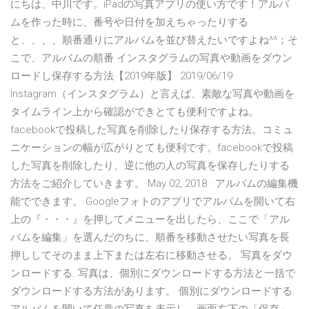
にちは、中川です。iPadの写真アプリの使い方です！アルバ
ムを作った時に、番号や日付を加えちゃったりする
と、、、、順番通りにアルバムを並び替えたいですよね^^；そ
こで、アルバムの順番 インスタグラムの写真や動画をダウン
ロードし保存する方法【2019年版】 2019/06/19
Instagram（インスタグラム）と言えば、素敵な写真や動画を
タイムライン上から確認ができとても便利ですよね。
facebookで投稿した写真を削除したり保存する方法。コミュ
ニケーションの幅が広がりとても便利です。facebookで投稿
した写真を削除したり、逆に他の人の写真を保存したりする
方法をご紹介していきます。 May 02, 2018 · アルバムの編集機
能でできます。 Googleフォトのアプリでアルバムを開いて右
上の『・・・』を押してメニューを出したら、ここで「アル
バムを編集」を選んだのちに、順番を移動させたい写真を長
押ししてそのまま上下または左右に移動させる。 写真をダウ
ンロードする. 写真は、個別にダウンロードする方法と一括で
ダウンロードする方法があります。 個別にダウンロードする.