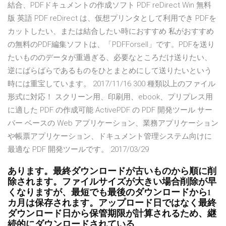
結合、PDFドキュメントの作成ソフト PDF reDirect Win 無料
版 英語 PDF reDirect は、仮想プリンタとして利用でき PDFを
カットしたい、または結合したい時におすすめ 私がおすすめ
の無料のPDF編集ソフトは、「PDFForsell」です。PDFを送り
たいもののデータが重過ぎる、必要なところだけ送りたい、
逆にばらばらであるものをひとまとめにして送りたいという
時には重宝しています。 2017/11/16 300 種類以上のファイル
形式に対応！ スクリーン用、印刷用、ebook、プリプレス用
に適した PDF の作成可能 ActivePDF の PDF 開発ツール サー
バー ベースの Web アプリケーション、業務アプリケーション
や帳票アプリケーション、ドキュメント管理システム向けに
最適な PDF 開発ツールです。 2017/03/29
あります。最終ダウンロードが古いものから順に削
除されます。ファイルサイズが大きい場合削除が早
くなりますが、最短でも最後のダウンロードから1
カ月は保存されます。アップロード日ではなく最終
ダウンロード日から保管期限が計算されるため、継
続的にダウンロードされている