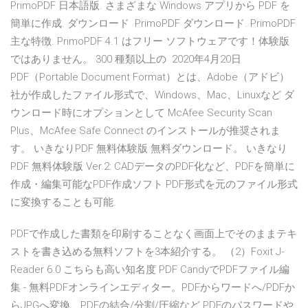
PrimoPDF 日本語版. さまざまな Windows アプリから PDF を
簡単に作成. ダウンロード PrimoPDF ダウンロード. PrimoPDF
主な特徴. PrimoPDF 4.1 はフリー ソフトウェアです！体験版
ではありません。 300 種類以上の 2020年4月20日
PDF（Portable Document Format）とは、Adobe（アドビ）
社が作成したファイル形式で、Windows、Mac、Linuxなど ダ
ウンロード時にオプションとして McAfee Security Scan
Plus、McAfee Safe Connect のインストールが推奨されま
す。 いきなりPDF 無料体験版 無料ダウンロード。 いきなり
PDF 無料体験版 Ver.2: CADデータのPDF化など、PDFを簡単に
作成・編集可能なPDF作成ソフト PDF形式を元のファイル形式
に変換することも可能.
PDFで作成した書類を印刷することなく画面上でそのままテキ
ストを書き込める無料ソフトを3本紹介する。 （2）Foxit J-
Reader 6.0 こちらも高い知名度 PDF CandyでPDFファイル編
集 - 無料PDFオンラインエディター。PDFからワードへ/PDFか
らJPGへ変換、PDFの結合/分割/圧縮など PDFのパスワードや