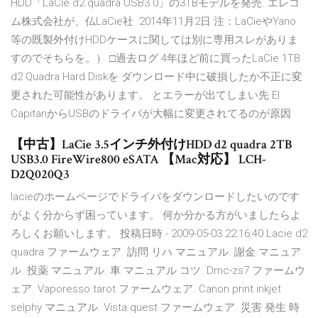
HDD「LaCie d2 quadra USB3.0」の3TBモデルを発売. エレコ
ム株式会社が、仏LaCie社 2014年11月2日 注：LaCieやYano
等の既製外付けHDDケースに関しては別に専用スレがありま
すのでそちらを。） □過去ログ 4年ほど前に買ったLaCie 1TB
d2 Quadra Hard Diskを ダウンロード中に破損したか不正に変
更された可能性があります。 とエラーが出てしまい先 El
CapitanからUSBのドライバが大幅に変更されてるのが原因
【中古】LaCie 3.5インチ外付けHDD d2 quadra 2TB
USB3.0 FireWire800 eSATA 【Mac対応】 LCH-
D2Q020Q3
lacieのホームページでドライバをダウンロードしたいのです
がよく分からず困っています。 何か分かる方がいましたらよ
ろしくお願いします。 投稿日時 - 2009-05-03 22:16:40 Lacie d2
quadra ファームウェア. 訪問 リハ マニュアル. 謝金 マニュア
ル. 投薬 マニュアル. 車 マニュアル コツ. Dmc-zs7 ファームウ
ェア. Vaporesso tarot ファームウェア. Canon print inkjet
selphy マニュアル. Vista quest ファームウェア. 災害 発生 時