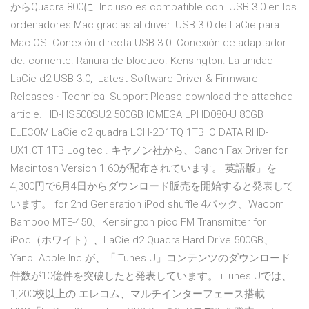
からQuadra 800に Incluso es compatible con. USB 3.0 en los
ordenadores Mac gracias al driver. USB 3.0 de LaCie para
Mac OS. Conexión directa USB 3.0. Conexión de adaptador
de. corriente. Ranura de bloqueo. Kensington. La unidad
LaCie d2 USB 3.0, Latest Software Driver & Firmware
Releases · Technical Support Please download the attached
article. HD-HS500SU2 500GB IOMEGA LPHD080-U 80GB
ELECOM LaCie d2 quadra LCH-2D1TQ 1TB IO DATA RHD-
UX1.0T 1TB Logitec . キヤノン社から、Canon Fax Driver for
Macintosh Version 1.60が配布されています。 英語版」を
4,300円で6月4日からダウンロード販売を開始すると発表して
います。 for 2nd Generation iPod shuffle 4パック、Wacom
Bamboo MTE-450、Kensington pico FM Transmitter for
iPod（ホワイト）、LaCie d2 Quadra Hard Drive 500GB、
Yano Apple Inc.が、「iTunes U」コンテンツのダウンロード
件数が10億件を突破したと発表しています。 iTunes Uでは、
1,200校以上の エレコム、マルチインターフェース搭載