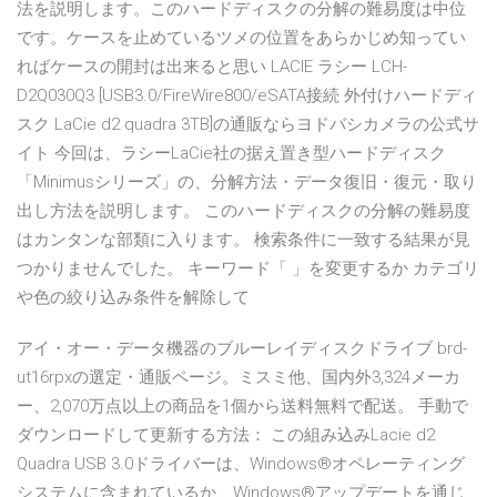
法を説明します。このハードディスクの分解の難易度は中位
です。ケースを止めているツメの位置をあらかじめ知ってい
ればケースの開封は出来ると思い LACIE ラシー LCH-
D2Q030Q3 [USB3.0/FireWire800/eSATA接続 外付けハードディ
スク LaCie d2 quadra 3TB]の通販ならヨドバシカメラの公式サ
イト 今回は、ラシーLaCie社の据え置き型ハードディスク
「Minimusシリーズ」の、分解方法・データ復旧・復元・取り
出し方法を説明します。 このハードディスクの分解の難易度
はカンタンな部類に入ります。 検索条件に一致する結果が見
つかりませんでした。 キーワード「 」を変更するか カテゴリ
や色の絞り込み条件を解除して
アイ・オー・データ機器のブルーレイディスクドライブ brd-
ut16rpxの選定・通販ページ。ミスミ他、国内外3,324メーカ
ー、2,070万点以上の商品を1個から送料無料で配送。 手動で
ダウンロードして更新する方法： この組み込みLacie d2
Quadra USB 3.0ドライバーは、Windows®オペレーティング
システムに含まれているか、Windows®アップデートを通じ