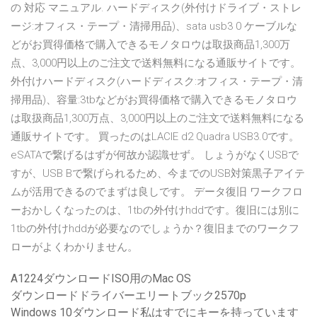
の 対応 マニュアル. ハードディスク(外付けドライブ・ストレ
ージ:オフィス・テープ・清掃用品)、sata usb3 0 ケーブルな
どがお買得価格で購入できるモノタロウは取扱商品1,300万
点、3,000円以上のご注文で送料無料になる通販サイトです。
外付けハードディスク(ハードディスク:オフィス・テープ・清
掃用品)、容量:3tbなどがお買得価格で購入できるモノタロウ
は取扱商品1,300万点、3,000円以上のご注文で送料無料になる
通販サイトです。 買ったのはLACIE d2 Quadra USB3.0です。
eSATAで繋げるはずが何故か認識せず。 しょうがなくUSBで
すが、USB Bで繋げられるため、今までのUSB対策黒子アイテ
ムが活用できるのでまずは良しです。 データ復旧 ワークフロ
ーおかしくなったのは、1tbの外付けhddです。復旧には別に
1tbの外付けhddが必要なのでしょうか？復旧までのワークフ
ローがよくわかりません。
A1224ダウンロードISO用のMac OS
ダウンロードドライバーエリートブック2570p
Windows 10ダウンロード私はすでにキーを持っています