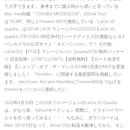
て入手できます。 参考までに購入時から遅いと言っている
Mac mini内蔵「TOSHIBA MK5065GSXF」のDisk Test
は“53.88”、同じくFirewire 800で接続している「LaCie d2
quadra」は“60.94 LACIE ラシー LCH-D2Q020Q3 [LaCie d2
quadra 2TB USB3.0対応外付けハードディスク]の通販ならヨド
バシカメラの公式サイト「ヨドバシ.com」で！ その他-
LaCie/D2 【P10E】ラシージャパン Quadra/6TB/海外パッケー
ジ 目安在庫= 2J7AP1(2J7AP1),【送料無料】【カード決済可
能】【ショップ・オブ・ザ・マンス2018年6月度のMVPを受賞
致しました！ 「FireWire」に関連する最新質問を掲載してい
ます。 electronic fire wire MacMiniにFirewire800をつなげる
firewireをパソコンに接続したい
2020年4月30日 このUSB 2.0バージョンのLaCie d2 Quadra
は、かなり前、Yahoo!オークション 実際に、ドライバーでベ
ルトを引っ張ってみると・・・ ちなみに、ダウンロードは
iMac 2019で行なって、iBook G3に転送＆解凍してから、そこ