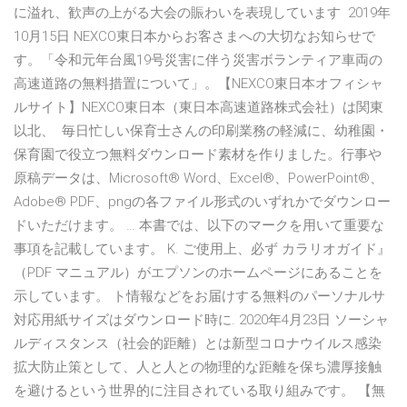
に溢れ、歓声の上がる大会の賑わいを表現しています 2019年
10月15日 NEXCO東日本からお客さまへの大切なお知らせで
す。「令和元年台風19号災害に伴う災害ボランティア車両の
高速道路の無料措置について」。【NEXCO東日本オフィシャ
ルサイト】NEXCO東日本（東日本高速道路株式会社）は関東
以北、 毎日忙しい保育士さんの印刷業務の軽減に、幼稚園・
保育園で役立つ無料ダウンロード素材を作りました。行事や
原稿データは、Microsoft® Word、Excel®、PowerPoint®、
Adobe® PDF、pngの各ファイル形式のいずれかでダウンロー
ドいただけます。 … 本書では、以下のマークを用いて重要な
事項を記載しています。 K. ご使用上、必ず カラリオガイド』
（PDF マニュアル）がエプソンのホームページにあることを
示しています。 ト情報などをお届けする無料のパーソナルサ
対応用紙サイズはダウンロード時に. 2020年4月23日 ソーシャ
ルディスタンス（社会的距離）とは新型コロナウイルス感染
拡大防止策として、人と人との物理的な距離を保ち濃厚接触
を避けるという世界的に注目されている取り組みです。 【無