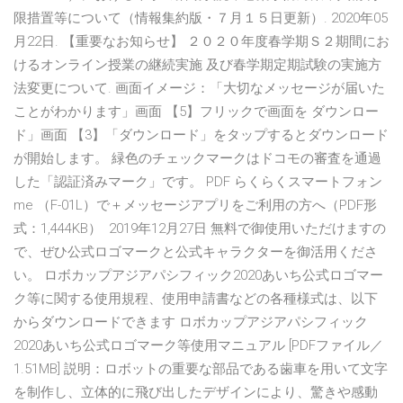
限措置等について（情報集約版・７月１５日更新）. 2020年05
月22日. 【重要なお知らせ】 ２０２０年度春学期Ｓ２期間にお
けるオンライン授業の継続実施 及び春学期定期試験の実施方
法変更について. 画面イメージ：「大切なメッセージが届いた
ことがわかります」画面 【5】フリックで画面を ダウンロー
ド」画面 【3】「ダウンロード」をタップするとダウンロード
が開始します。 緑色のチェックマークはドコモの審査を通過
した「認証済みマーク」です。 PDF らくらくスマートフォン
me （F-01L）で＋メッセージアプリをご利用の方へ（PDF形
式：1,444KB） 2019年12月27日 無料で御使用いただけますの
で、ぜひ公式ロゴマークと公式キャラクターを御活用くださ
い。 ロボカップアジアパシフィック2020あいち公式ロゴマー
ク等に関する使用規程、使用申請書などの各種様式は、以下
からダウンロードできます ロボカップアジアパシフィック
2020あいち公式ロゴマーク等使用マニュアル [PDFファイル／
1.51MB] 説明：ロボットの重要な部品である歯車を用いて文字
を制作し、立体的に飛び出したデザインにより、驚きや感動