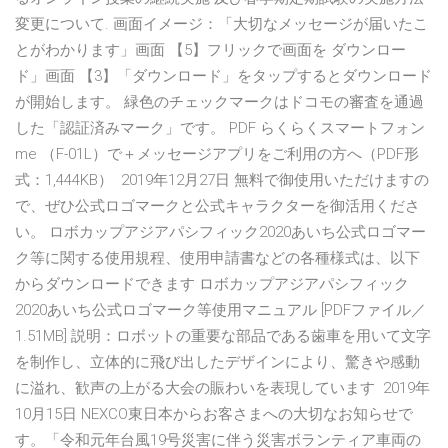
変更について. 画面イメージ：「大切なメッセージが届いたこ
とがわかります」画面 【5】フリックで画面を ダウンロー
ド」画面 【3】「ダウンロード」をタップするとダウンロード
が開始します。 緑色のチェックマークはドコモの審査を通過
した「認証済みマーク」です。 PDF らくらくスマートフォン
me （F-01L）で＋メッセージアプリをご利用の方へ（PDF形
式：1,444KB） 2019年12月27日 無料で御使用いただけますの
で、ぜひ公式ロゴマークと公式キャラクターを御活用くださ
い。 ロボカップアジアパシフィック2020あいち公式ロゴマー
ク等に関する使用規程、使用申請書などの各種様式は、以下
からダウンロードできます ロボカップアジアパシフィック
2020あいち公式ロゴマーク等使用マニュアル [PDFファイル／
1.51MB] 説明：ロボットの重要な部品である歯車を用いて文字
を制作し、立体的に飛び出したデザインにより、驚きや感動
に溢れ、歓声の上がる大会の賑わいを表現しています 2019年
10月15日 NEXCO東日本からお客さまへの大切なお知らせで
す。「令和元年台風19号災害に伴う災害ボランティア車両の