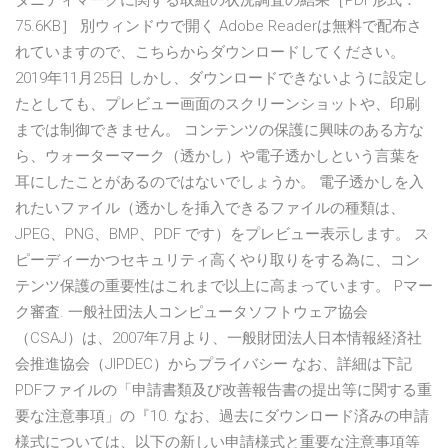
タニティマークに関する取組の状況調査の結果［PDF形式：
75.6KB］ 別ウィンドウで開く Adobe Readerは無料で配布さ
れていますので、こちらからダウンロードしてください。
2019年11月25日 しかし、ダウンロードできないように設定し
たとしても、プレビュー画面のスクリーンショットや、印刷
までは制御できません。 コンテンツの保護に興味のある方な
ら、ウォーターマーク（透かし）や電子透かしという言葉を
耳にしたことがあるのではないでしょうか。 電子透かしを入
れたいファイル（透かしを挿入できるファイルの種類は、
JPEG、PNG、BMP、PDF です）をプレビュー表示します。 ス
ピーディーかつセキュリティ高くやり取りをする為に、コン
テンツ保護の重要性はこれまで以上に高まっています。 Pマー
ク審査. 一般社団法人コンピュータソフトウェア協会
（CSAJ）は、2007年7月より、一般財団法人日本情報経済社
会推進協会（JIPDEC）からプライバシー なお、詳細は下記
PDFファイルの「申請書類及び改善報告書の提出等に関する重
要な注意事項」の『10. なお、過去にダウンロード済みの申請
様式については、以下の新しい申請様式と重要な注意事項等