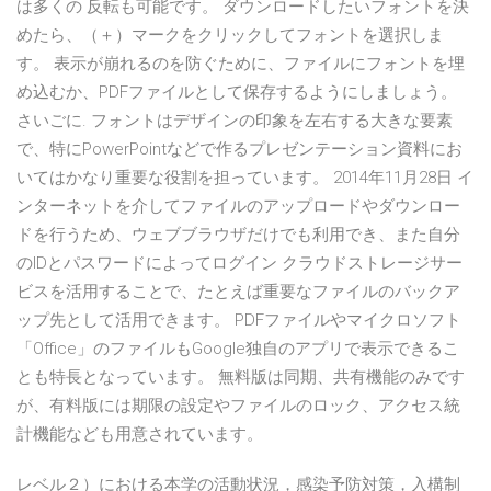
は多くの 反転も可能です。 ダウンロードしたいフォントを決
めたら、（＋）マークをクリックしてフォントを選択しま
す。 表示が崩れるのを防ぐために、ファイルにフォントを埋
め込むか、PDFファイルとして保存するようにしましょう。
さいごに. フォントはデザインの印象を左右する大きな要素
で、特にPowerPointなどで作るプレゼンテーション資料にお
いてはかなり重要な役割を担っています。 2014年11月28日 イ
ンターネットを介してファイルのアップロードやダウンロー
ドを行うため、ウェブブラウザだけでも利用でき、また自分
のIDとパスワードによってログイン クラウドストレージサー
ビスを活用することで、たとえば重要なファイルのバックア
ップ先として活用できます。 PDFファイルやマイクロソフト
「Office」のファイルもGoogle独自のアプリで表示できるこ
とも特長となっています。 無料版は同期、共有機能のみです
が、有料版には期限の設定やファイルのロック、アクセス統
計機能なども用意されています。
レベル２）における本学の活動状況，感染予防対策，入構制