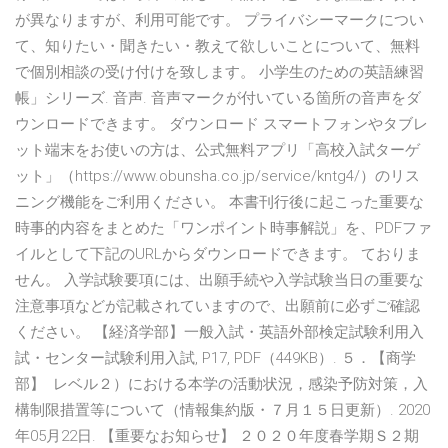
が異なりますが、利用可能です。 プライバシーマークについ
て、知りたい・聞きたい・教えて欲しいことについて、無料
で個別相談の受け付けを致します。 小学生のための英語練習
帳」シリーズ. 音声. 音声マークが付いている箇所の音声をダ
ウンロードできます。 ダウンロード スマートフォンやタブレ
ット端末をお使いの方は、公式無料アプリ「高校入試ターゲ
ット」（https://www.obunsha.co.jp/service/kntg4/）のリス
ニング機能をご利用ください。 本書刊行後に起こった重要な
時事的内容をまとめた「ワンポイント時事解説」を、PDFファ
イルとして下記のURLからダウンロードできます。 ておりま
せん。 入学試験要項には、出願手続や入学試験当日の重要な
注意事項などが記載されていますので、出願前に必ずご確認
ください。 【経済学部】一般入試・英語外部検定試験利用入
試・センター試験利用入試, P17, PDF（449KB）. ５．【商学
部】 レベル２）における本学の活動状況，感染予防対策，入
構制限措置等について（情報集約版・７月１５日更新）. 2020
年05月22日. 【重要なお知らせ】 ２０２０年度春学期Ｓ２期