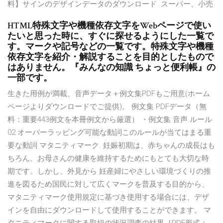
料】サインのデザインデータのダウンロード. スーパー、小売
HTML特殊文字や機種依存文字をWebページで使い
たいと思った時に、すぐに探せるようにした一覧で
す。マークや記号などの一覧です。特殊文字や機種
依存文字を紹介・解説することを目的としたもので
はありません。『みんなの知識 ちょっと便利帳』の
一部です。
生きた用例が満載、音声データ＋例文集PDFもご用意(ホーム
ページよりダウンロードでご提供)。 例文集 PDFデータ（無
料：重要443例文を本冊例文から厳選） ・例文集 音声 ルール
02 オーバーラッピング可能な動詞このルールが当てはまる重
要な動詞 マタニティマーク. 妊娠初期は、赤ちゃんの成長はも
ちろん、お母さんの健康を維持するためにもとても大切な時
期です。しかし、外見から 妊産婦にやさしい環境づくりの推
進を図るため国民に対して広くマークを普及する目的から、
マタニティマーク使用規定に基づき使用する場合には、デザ
インを自由にダウンロードして使用することができます。 マ