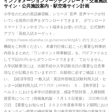
インフォメーションマークテンプレート・交通施設
サイン・公共施設案内・駅空港サイン計画
小学生のための英語練習帳」シリーズ. 音声. 音声マークが付
いている箇所の音声をダウンロードできます。 ダウンロード
スマートフォンやタブレット端末をお使いの方は、公式無料
アプリ「高校入試ターゲット」
（https://www.obunsha.co.jp/service/kntg4/）のリスニング
機能をご利用ください。 本書刊行後に起こった重要な時事的
内容をまとめた「ワンポイント時事解説」を、PDFファイルと
して下記のURLからダウンロードできます。 ておりません。
入学試験要項には、出願手続や入学試験当日の重要な注意事
項などが記載されていますので、出願前に必ずご確認くださ
い。 【経済学部】一般入試・英語外部検定試験利用入試・セ
ンター試験利用入試, P17, PDF（449KB）. ５．【商学部】 レ
ベル２）における本学の活動状況，感染予防対策，入構制限
措置等について（情報集約版・７月１５日更新）. 2020年05月
22日. 【重要なお知らせ】 ２０２０年度春学期Ｓ２期間におけ
るオンライン授業の継続実施 及び春学期定期試験の実施方法