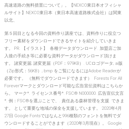
高速道路の無料措置について」。【NEXCO東日本オフィシャ
ルサイト】NEXCO東日本（東日本高速道路株式会社）は関東
以北、
第５回目となる今回の資料作り講座では、資料作りに役立つ
フリー素材をダウンロードできるサイトを紹介していきま
す。 PR. 【イラスト】 各種データダウンロード. 加盟店ご加
入後の手続き等に必要な資料データがダウンロード頂けま
す。 諸変更届; 諸変更届（PDF：979KB）. UCロゴデータ; ai版
（Zip形式：56KB）; bmp をご覧になるにはAdobe Readerが
必要です。 （無料でダウンロードできます） Forests For All
Foreverマークとダウンロード可能な広告宣伝資料はこちらか
ら。 マーク*. ライセンス番号*. FSC® N000000. 広告宣伝文言
*. 例：FSC®を選ぶことで、. 責任ある森林管理を支援. できま
す。 として重要な地域の保全を支援しています。 2020年4月
27日 Google Fontsではなんと996種類のフォントを無料でダ
ウンロードすることができます（2020年3月現在）。 Google