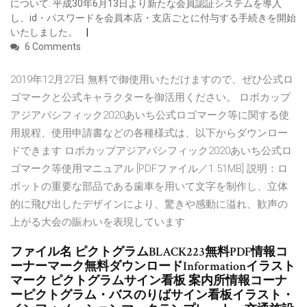
について. 平成30年6月13日より新たな会員認証システムを導入
し、id・パスワードを会員本店・支店ごとに付与する手続きを開始
いたしました。
6 Comments
2019年12月27日 無料で御使用いただけますので、ぜひ公式ロ
ゴマークと公式キャラクターを御活用ください。 ロボカップ
アジアパシフィック2020あいち公式ロゴマーク等に関する使
用規程、使用申請書などの各種様式は、以下からダウンロー
ドできます ロボカップアジアパシフィック2020あいち公式ロ
ゴマーク等使用マニュアル [PDFファイル／1.51MB] 説明：ロ
ボットの重要な部品である歯車を用いて文字を制作し、立体
的に飛び出したデザインにより、驚きや感動に溢れ、歓声の
上がる大会の賑わいを表現しています
ファイル名 ピクトグラムBLACK223無料PDF情報コ
ーナーマーク無料ダウンロードInformationイラスト
マーク ピクトグラムサイン看板 案内所情報コーナ
ーピクトグラム・バスのりばサイン看板イラスト・