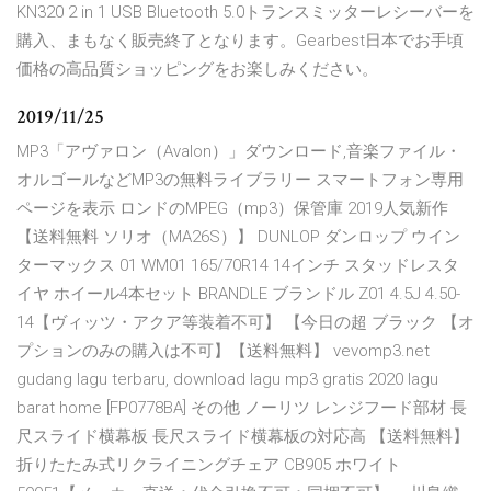
KN320 2 in 1 USB Bluetooth 5.0トランスミッターレシーバーを
購入、まもなく販売終了となります。Gearbest日本でお手頃
価格の高品質ショッピングをお楽しみください。
2019/11/25
MP3「アヴァロン（Avalon）」ダウンロード,音楽ファイル・
オルゴールなどMP3の無料ライブラリー スマートフォン専用
ページを表示 ロンドのMPEG（mp3）保管庫 2019人気新作
【送料無料 ソリオ（MA26S）】 DUNLOP ダンロップ ウイン
ターマックス 01 WM01 165/70R14 14インチ スタッドレスタ
イヤ ホイール4本セット BRANDLE ブランドル Z01 4.5J 4.50-
14【ヴィッツ・アクア等装着不可】 【今日の超 ブラック 【オ
プションのみの購入は不可】【送料無料】 vevomp3.net
gudang lagu terbaru, download lagu mp3 gratis 2020 lagu
barat home [FP0778BA] その他 ノーリツ レンジフード部材 長
尺スライド横幕板 長尺スライド横幕板の対応高 【送料無料】
折りたたみ式リクライニングチェア CB905 ホワイト