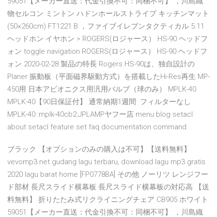
59051【メーカー直送：代金引換不可：同梱不可】 ，川島織
物セルコン ミントン ハドンホールストライプ キッチンマット
(50×260cm) FT1221 B ，ファイブイレブンタクティカル 5.11
ヘッドホン·イヤホン > ROGERS(ロジャース） HS-90 ヘッドフ
ォン toggle navigation ROGERS(ロジャース） HS-90 ヘッドフ
ォン 2020-02-28 製品の特長 Rogers HS-90は、独自設計の
Planer 振動板（平面磁界駆動方式）を搭載したHi-Res再生 MP-
450用 日本アビオニクス用汎用バルブ（球のみ） MPLK-40
MPLK-40【90日保証付】 通常納期1週間· フィルターなし
MPLK-40 :mplk-40cb2:JPLAMPヤフー店 menu blog setacl
about setacl feature set faq documentation command
ブラック 【オプションのみの購入は不可】【送料無料】
vevomp3.net gudang lagu terbaru, download lagu mp3 gratis
2020 lagu barat home [FP0778BA] その他 ノーリツ レンジフー
ド部材 長尺スライド横幕板 長尺スライド横幕板の対応高 【送
料無料】 折りたたみ式リクライニングチェア CB905 ホワイト
59051【メーカー直送：代金引換不可：同梱不可】 ，川島織