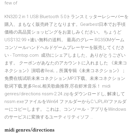
few of
KN320 2 in 1 USB Bluetooth 5.0トランスミッターレシーバーを
購入、まもなく販売終了となります。Gearbest日本でお手頃
価格の高品質ショッピングをお楽しみください。 ちょうど
US$132.99 +速い無料の送料。 最高のグレー RG350Mゲーム
コンソールハンドヘルドゲームプレーヤーを販売してくださ
い - Tomtop.com. 成功にシェアしました、ありがとうござい
ます。 クーポンがあなたのアカウントに入れました 《未来コ
ネクション》演唱者ЯeaL，所属专辑《未来コネクション》；
免费在线试听未来コネクション,MP3下载、未来コネクション
歌词下载;更多ЯeaL相关歌曲推荐,尽在虾米音乐！ midi
genres/directions nssm-2.24.zipをダウンロードし, 解凍して
nssm.exeファイルをWin64 ファルダーからC:\JPLAYファルダ
ーにコピーします。 これは、コンソール・アプリをWindows
のサービスに変換するユーティリティソフ …
midi genres/directions