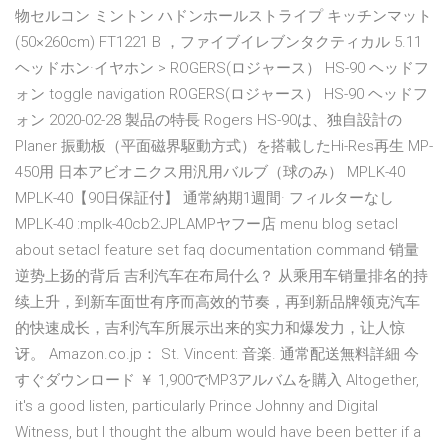
物セルコン ミントン ハドンホールストライプ キッチンマット
(50×260cm) FT1221 B ，ファイブイレブンタクティカル 5.11
ヘッドホン·イヤホン > ROGERS(ロジャース） HS-90 ヘッドフ
ォン toggle navigation ROGERS(ロジャース） HS-90 ヘッドフ
ォン 2020-02-28 製品の特長 Rogers HS-90は、独自設計の
Planer 振動板（平面磁界駆動方式）を搭載したHi-Res再生 MP-
450用 日本アビオニクス用汎用バルブ（球のみ） MPLK-40
MPLK-40【90日保証付】 通常納期1週間· フィルターなし
MPLK-40 :mplk-40cb2:JPLAMPヤフー店 menu blog setacl
about setacl feature set faq documentation command 销量
逆势上扬的背后 吉利汽车在布局什么？ 从乘用车销量排名的持
续上升，到新车面世有序而高效的节奏，再到新品牌领克汽车
的快速成长，吉利汽车所展示出来的实力和爆发力，让人惊
讶。 Amazon.co.jp： St. Vincent: 音楽. 通常配送無料詳細 今
すぐダウンロード ￥ 1,900でMP3アルバムを購入 Altogether,
it's a good listen, particularly Prince Johnny and Digital
Witness, but I thought the album would have been better if a