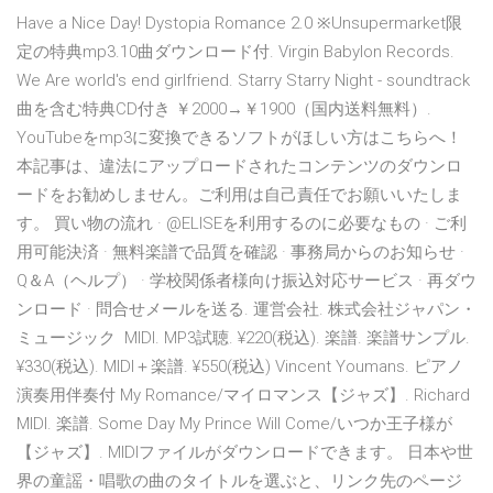
Have a Nice Day! Dystopia Romance 2.0 ※Unsupermarket限
定の特典mp3.10曲ダウンロード付. Virgin Babylon Records.
We Are world's end girlfriend. Starry Starry Night - soundtrack
曲を含む特典CD付き ￥2000→￥1900（国内送料無料）.
YouTubeをmp3に変換できるソフトがほしい方はこちらへ！
本記事は、違法にアップロードされたコンテンツのダウンロ
ードをお勧めしません。ご利用は自己責任でお願いいたしま
す。 買い物の流れ · @ELISEを利用するのに必要なもの · ご利
用可能決済 · 無料楽譜で品質を確認 · 事務局からのお知らせ ·
Q＆A（ヘルプ） · 学校関係者様向け振込対応サービス · 再ダウ
ンロード · 問合せメールを送る. 運営会社. 株式会社ジャパン・
ミュージック MIDI. MP3試聴. ¥220(税込). 楽譜. 楽譜サンプル.
¥330(税込). MIDI＋楽譜. ¥550(税込) Vincent Youmans. ピアノ
演奏用伴奏付 My Romance/マイロマンス【ジャズ】. Richard
MIDI. 楽譜. Some Day My Prince Will Come/いつか王子様が
【ジャズ】. MIDIファイルがダウンロードできます。 日本や世
界の童謡・唱歌の曲のタイトルを選ぶと、リンク先のページ