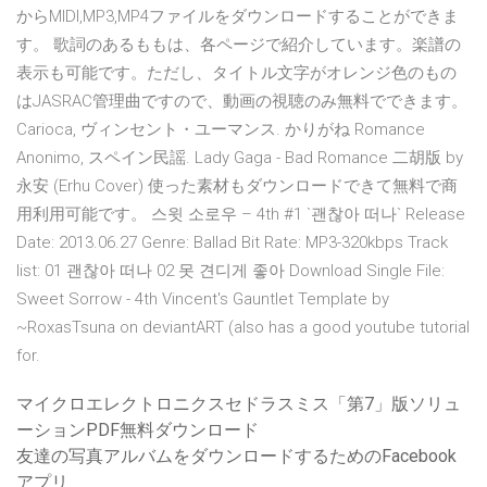
からMIDI,MP3,MP4ファイルをダウンロードすることができま
す。 歌詞のあるももは、各ページで紹介しています。楽譜の
表示も可能です。ただし、タイトル文字がオレンジ色のもの
はJASRAC管理曲ですので、動画の視聴のみ無料でできます。
Carioca, ヴィンセント・ユーマンス. かりがね Romance
Anonimo, スペイン民謡. Lady Gaga - Bad Romance 二胡版 by
永安 (Erhu Cover) 使った素材もダウンロードできて無料で商
用利用可能です。 스윗 소로우 – 4th #1 `괜찮아 떠나` Release
Date: 2013.06.27 Genre: Ballad Bit Rate: MP3-320kbps Track
list: 01 괜찮아 떠나 02 못 견디게 좋아 Download Single File:
Sweet Sorrow - 4th Vincent's Gauntlet Template by
~RoxasTsuna on deviantART (also has a good youtube tutorial
for.
マイクロエレクトロニクスセドラスミス「第7」版ソリュ
ーションPDF無料ダウンロード
友達の写真アルバムをダウンロードするためのFacebook
アプリ