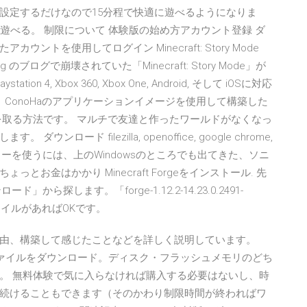
設定するだけなので15分程で快適に遊べるようになりま
として遊べる。 制限について 体験版の始め方アカウント登録 ダ
たアカウントを使用してログイン Minecraft: Story Mode
ojang のブログで崩壊されていた「Minecraft: Story Mode」が
tation 4, Xbox 360, Xbox One, Android, そして iOSに対応
。 ConoHaのアプリケーションイメージを使用して構築した
ップを取る方法です。 マルチで友達と作ったワールドがなくなっ
ド filezilla, openoffice, google chrome,
S4コントローラーを使うには、上のWindowsのところでも出てきた、ソニ
お金はかかり Minecraft Forgeをインストール. 先
ド」から探します。「forge-1.12.2-14.23.0.2491-
のファイルがあればOKです。
した理由、構築して感じたことなどを詳しく説明しています。
トから、iosファイルをダウンロード。ディスク・フラッシュメモリのどち
。 無料体験で気に入らなければ購入する必要はないし、時
続けることもできます（そのかわり制限時間が終わればワ