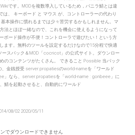
Wikiです。MODを複数導入しているため，バニラ鯖とは違
ン版では、 キーボード と マウス が、コントローラーの代わり
、基本操作に慣れるまでは少々苦労するかもしれません。マ
方法とほぼ一緒なので、これを機会に使えるようになって
ンクラフトのキーボード操作が不便！コントローラで遊びたい！という方
介します。無料のツールを設定するだけなので15分程で快適
リソースパック＆MOD「cocricot」の公式サイト。ダウンロー
コンテンツがたくさん。 できること Possible 当パック
授受 server.propatiesのworld-nameを「ワールド
server.propatiesを「world-name : gonbeee」に
sh)を押し、鯖を起動させると、自動的にワールド
014/08/02 2020/05/11
フラインでダウンロードできません