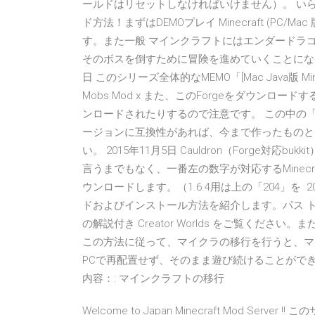
ールドはリセットしなければいけません）。 い
ド方法！まずはDEMOプレイ Minecraft (P
す。また一般 マインクラフトにはエンダードラ
そのボスを倒すために冒険を進めていくことになり
日 このシリーズ全体的なMEMO「[Mac Java版 Mi
Mobs Mod x また、このForgeをダウン
ンロードされたりするので注意です。 この中の「
ージョンに互換性があれば、今まで作ったものと
い。 2015年11月5日 Cauldron（Forge対応b
言うまでもなく、一番左の数字が対応するMinec
ウンロードします。（1.6.4用は上の「204」を 2020年4
ドおよびインストール方法を紹介します。パス トレー
の解説付き Creator Worlds をご覧ください。また、
この方法に従って、マイクラの移行を行うと、マ
PCで再配置せず、そのまま遊び続けることができます
内容：: マインクラフトの移行
Welcome to Japan Minecraft Mod Ser