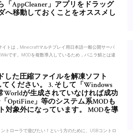
AppCleaner」アプリをドラッグ
ダへ移動しておくことをオススメし
ver !! このサイトは，Minecraftマルチプレイ用日本語一般公開サーバ
Wikiです。MODを複数導入しているため，バニラ鯖とは違
ロードした圧縮ファイルを解凍ソフト
 してください。 3. そして「Windows
Worldが生成されていなければ成功
ge」や「OptiFine」等のシステム系MODも
ト対象外になっています。 MODを導
コントローラで遊びたい！という方のために、USBコントロ