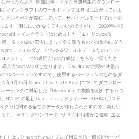
らなかったらあと 関連記事：マイクラ無料版のダウンロー
C/Mac 版) マインクラフトのワールドマップは無限に広がっていま
ゴンというボスが存在していて、サバイバルモードでは一応
ます（倒しにいかなくてもいいのですが）。 2020年4月5
necraft] マインクラフトはじめました（１） Mowzie's
ロードする際、タチの悪い広告によって全く違うものが自動的にダウ
world」フォルダが、いわゆるワールドデータなので、バ
 コメントデータの処理方法の詳細はこちらをご覧くださ
ukkit）導入方法のMac版となります。 Cauldronの説明や注意点
raftのバージョンですので、使用するバージョンのものをダ
月16日 Minecraft with RTX Beta についてダウンロー
シングに対応した『Minecraft』の機能を紹介する 6 つ
NVIDIA の最新 Game Ready ドライバー 2020年1月10日
イクラに関する全てのデータが移行されますので、新しい
。 今すぐダウンロード. 6,000万利用者がご信頼. 主な
ver !! このサイトは，Minecraftマルチプレイ用日本語一般公開サーバ