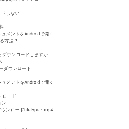
ードしない
料
ントをAndroidで開く
する方法？
からダウンロードしますか
ス
イバーダウンロード
ントをAndroidで開く
ウンロード
ョン
ードfiletype：mp4