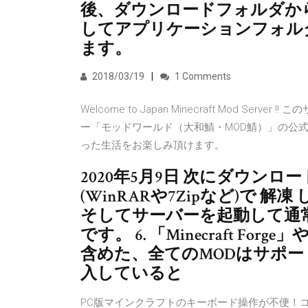
後、ダウンロードフォルダから「
してアプリケーションフォル
ます。
2018/03/19
1 Comments
Welcome to Japan Minecraft Mod Ser
ー「モッドワールド（大和鯖・MOD鯖）」の公式
った生活をお楽しみ頂けます。
2020年5月9日 次にダウン
(WinRARや7Zipなど)で 解凍
そしてサーバーを起動して通常
です。 6. 「Minecraft For
含めた、全てのMODはサポー
入していると
PC版マインクラフトのキーボード操作が不便！