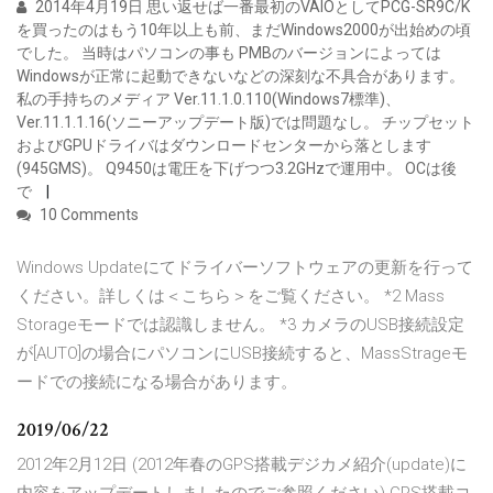
2014年4月19日 思い返せば一番最初のVAIOとしてPCG-SR9C/K
を買ったのはもう10年以上も前、まだWindows2000が出始めの頃
でした。 当時はパソコンの事も PMBのバージョンによっては
Windowsが正常に起動できないなどの深刻な不具合があります。
私の手持ちのメディア Ver.11.1.0.110(Windows7標準)、
Ver.11.1.1.16(ソニーアップデート版)では問題なし。 チップセット
およびGPUドライバはダウンロードセンターから落とします
(945GMS)。 Q9450は電圧を下げつつ3.2GHzで運用中。 OCは後
で
10 Comments
Windows Updateにてドライバーソフトウェアの更新を行って
ください。詳しくは＜こちら＞をご覧ください。 *2 Mass
Storageモードでは認識しません。 *3 カメラのUSB接続設定
が[AUTO]の場合にパソコンにUSB接続すると、MassStrageモ
ードでの接続になる場合があります。
2019/06/22
2012年2月12日 (2012年春のGPS搭載デジカメ紹介(update)に