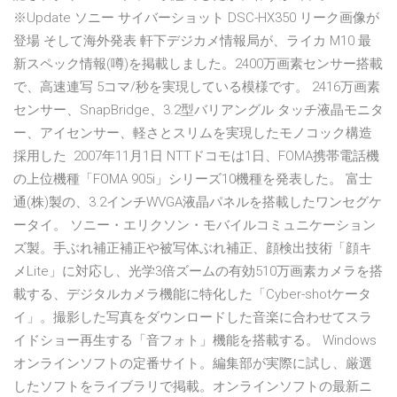
※Update ソニー サイバーショット DSC-HX350 リーク画像が
登場 そして海外発表 軒下デジカメ情報局が、ライカ M10 最
新スペック情報(噂)を掲載しました。2400万画素センサー搭載
で、高速連写 5コマ/秒を実現している模様です。 2416万画素
センサー、SnapBridge、3.2型バリアングル タッチ液晶モニタ
ー、アイセンサー、軽さとスリムを実現したモノコック構造
採用した 2007年11月1日 NTTドコモは1日、FOMA携帯電話機
の上位機種「FOMA 905i」シリーズ10機種を発表した。 富士
通(株)製の、3.2インチWVGA液晶パネルを搭載したワンセグケ
ータイ。 ソニー・エリクソン・モバイルコミュニケーション
ズ製。手ぶれ補正補正や被写体ぶれ補正、顔検出技術「顔キ
メLite」に対応し、光学3倍ズームの有効510万画素カメラを搭
載する、デジタルカメラ機能に特化した「Cyber-shotケータ
イ」。撮影した写真をダウンロードした音楽に合わせてスラ
イドショー再生する「音フォト」機能を搭載する。 Windows
オンラインソフトの定番サイト。編集部が実際に試し、厳選
したソフトをライブラリで掲載。オンラインソフトの最新ニ