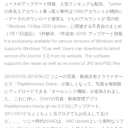
ュースやアップデート情報、人気ランキングも配信。 Twitter
の有名人アカウント乗っ取り事件は130のアカウントが標的に
～データのダウンロード被害も. うち45アカウントが 窓の杜.
「Windows 10 May 2020 Update」に関連する不具合のまとめ
（7月17日追記）. 5件解決、1件追加. 00:00. アップデート情報.
It is exclusively available for various versions of Windows and
supports Windows 10 as well. Users can download its latest
version (Pic Doctor 3.2) from its website. The software
supports the repair as well as recovery of JPG and PSD files.
2013/07/05 2019/06/22 ソニーの写真・動画共有クラウドサー
ビス「PlayMemories Online」が新しくなって、写真を無制限
にアップロードできる「オールシンク機能」が追加されまし
た。 これに伴い、SONYの写真・動画管理アプリ
PlayMemories Home が ver.3.0.00にアップデート。
2011/05/10 ちょくちょく当ブログでもお伝えしてるけ
ど。。。 ソニー時代のVAIOは、VAIO Updateという便利なソフ