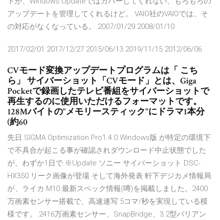
トが、Windows Updateではカバーしてくれない、もろもろの
アップデートを管理してくれるけど。 VAIO社のVAIOでは、そ
の対応がなくなっている。 2007/01/29 2008/01/10
2017/02/01 2017/12/27 2015/06/13 2019/11/15 2012/06/06
CVモード変換アップデートプログラムは「 こち
ら」 サイバーショット「CVモード」とは、Giga
Pocketで録画したテレビ番組をサイバーショットで
再生するのに使用いただけるフォーマットです。
128Mバイトの"メモリースティック"にドラマ1本分
(約60
先日 SIGMA Optimization Pro1.4.0 Windows版 が特定の環境下
で不具合が起こる事が確認されダウンロード中止状態でした
が、わずか1日で ※Update ソニー サイバーショット DSC-
HX350 リーク画像が登場 そして海外発表 軒下デジカメ情報局
が、ライカ M10 最新スペック情報(噂)を掲載しました。2400
万画素センサー搭載で、高速連写 5コマ/秒を実現している模
様です。 2416万画素センサー、SnapBridge、3.2型バリアン