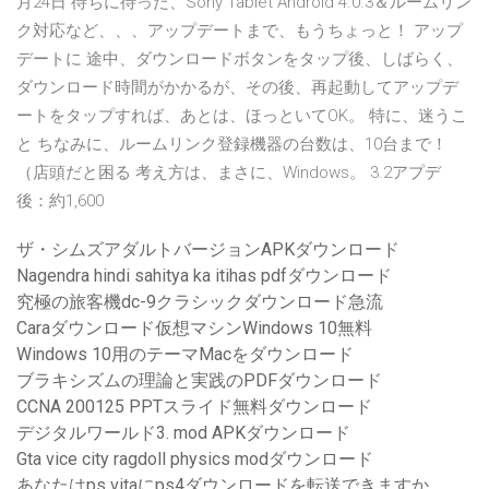
月24日 待ちに待った、Sony Tablet Android 4.0.3＆ルームリン
ク対応など、、、アップデートまで、もうちょっと！ アップ
デートに 途中、ダウンロードボタンをタップ後、しばらく、
ダウンロード時間がかかるが、その後、再起動してアップデ
ートをタップすれば、あとは、ほっといてOK。 特に、迷うこ
と ちなみに、ルームリンク登録機器の台数は、10台まで！
（店頭だと困る 考え方は、まさに、Windows。 3.2アプデ
後：約1,600
ザ・シムズアダルトバージョンAPKダウンロード
Nagendra hindi sahitya ka itihas pdfダウンロード
究極の旅客機dc-9クラシックダウンロード急流
Caraダウンロード仮想マシンWindows 10無料
Windows 10用のテーマMacをダウンロード
ブラキシズムの理論と実践のPDFダウンロード
CCNA 200125 PPTスライド無料ダウンロード
デジタルワールド3. mod APKダウンロード
Gta vice city ragdoll physics modダウンロード
あなたはps vitaにps4ダウンロードを転送できますか