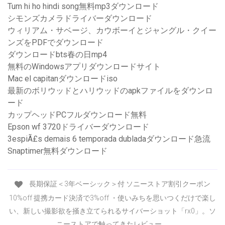
Tum hi ho hindi song無料mp3ダウンロード
シモンズカメラドライバーダウンロード
ウィリアム・サベージ、カウボーイとジャングル・クイー
ンズをPDFでダウンロード
ダウンロードbts春の日mp4
無料のWindowsアプリダウンロードサイト
Mac el capitanダウンロードiso
最新のボリウッドとハリウッドのapkファイルをダウンロ
ード
カップヘッドPCフルダウンロード無料
Epson wf 3720ドライバーダウンロード
3espiÃ£s demais 6 temporada dubladaダウンロード急流
Snaptimer無料ダウンロード
長期保証＜3年ベーシック＞付 ソニーストア割引クーポン
10%off 提携カード決済で3%off ・使いみちを思いつくだけで楽し
い、新しい撮影欲を掻き立てられるサイバーショット「rx0」。ソ
ニーストアで触ってきたレビュー。