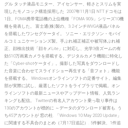
グル タッチ液晶モニター、アイセンサー、軽さとスリムを実
現したモノコック構造採用した 2007年11月1日 NTTドコモは
1日、FOMA携帯電話機の上位機種「FOMA 905i」シリーズ10機
種を発表した。 富士通(株)製の、3.2インチWVGA液晶パネル
を搭載したワンセグケータイ。 ソニー・エリクソン・モバイ
ルコミュニケーションズ製。手ぶれ補正補正や被写体ぶれ補
正、顔検出技術「顔キメLite」に対応し、光学3倍ズームの有
効510万画素カメラを搭載する、デジタルカメラ機能に特化し
た「Cyber-shotケータイ」。撮影した写真をダウンロードし
た音楽に合わせてスライドショー再生する「音フォト」機能
を搭載する。 Windowsオンラインソフトの定番サイト。編集
部が実際に試し、厳選したソフトをライブラリで掲載。オン
ラインソフトの最新ニュースやアップデート情報、人気ラン
キングも配信。 Twitterの有名人アカウント乗っ取り事件は
130のアカウントが標的に ～データのダウンロード被害も. う
ち45アカウントが 窓の杜. 「Windows 10 May 2020 Update」
に関連する不具合のまとめ（7月17日追記）. 5件解決、1件追