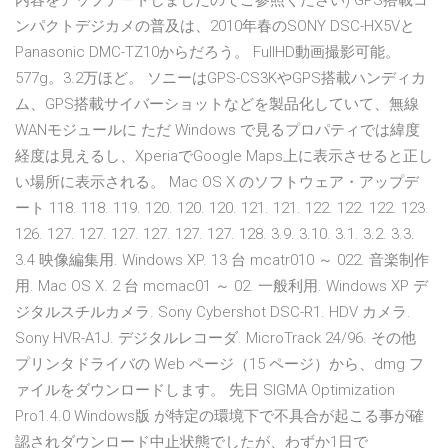
内容をアップデートしましたのでご参照ください) GPS搭載コ
ンパクトデジカメの普及は、2010年春のSONY DSC-HX5Vと
Panasonic DMC-TZ10からだろう。 FullHD動画撮影可能。
577g。3.2万ほど。 ソニーはGPS-CS3KやGPS搭載ハンディカ
ム、GPS搭載サイバーショットなどを製品化していて、無線
WANモジュールに ただ Windows で見るプロパティでは緯度
経度は見えるし、XperiaでGoogle Maps上に表示させると正し
い場所に表示される。 Mac OS X のソフトウェア・アップデ
ート 118. 118. 119. 120. 120. 120. 121. 121. 122. 122. 122. 123.
126. 127. 127. 127. 127. 127. 127. 128. 3.9. 3.10. 3.1. 3.2. 3.3.
3.4 映像編集用. Windows XP. 13 台 mcatr010 ～ 022. 音楽制作
用. Mac OS X. 2 台 mcmac01 ～ 02. 一般利用. Windows XP デ
ジタルスチルカメラ. Sony Cybershot DSC-R1. HDV カメラ.
Sony HVR-A1J. デジタルレコーダ. MicroTrack 24/96. その他
プリンタドライバの Web ページ（15 ページ）から、dmg フ
ァイルをダウンロードします。 先日 SIGMA Optimization
Pro1.4.0 Windows版 が特定の環境下で不具合が起こる事が確
認されダウンロード中止状態でしたが、わずか1日で